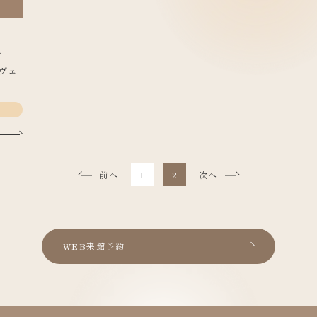
シ
ヴェ
前へ
1
2
次へ
WEB来館予約