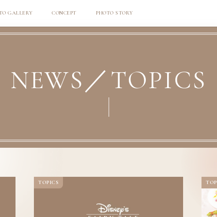
TO GALLERY
CONCEPT
PHOTO STORY
NEWS／
TOPICS
TOPICS
TOP