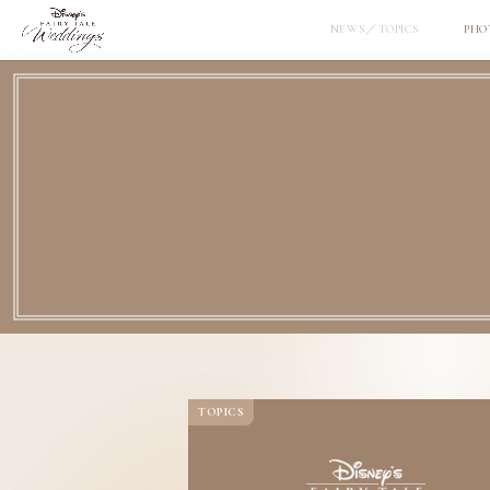
NEWS／TOPICS
PHO
TOPICS