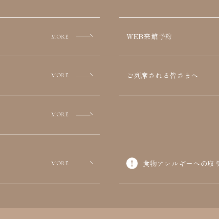
WEB来館予約
MORE
ご列席される皆さまへ
MORE
MORE
食物アレルギーへの
取
MORE